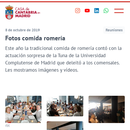
Principal
Saltar
al
Menú
Visita
Visita
Visita
Visita
princi
contenido
nuestro
nuestro
nuestro
nuestro
principal
perfil
perfil
perfil
perfil
8 de octubre de 2019
Reuniones
en
en
en
en
Fotos comida romería
Instagram
Youtube
Linkedin
WhatsApp
Este año la tradicional comida de romería contó con la
actuación sorpresa de la Tuna de la Universidad
Complutense de Madrid que deleitó a los comensales.
Les mostramos imágenes y vídeos.
rbt