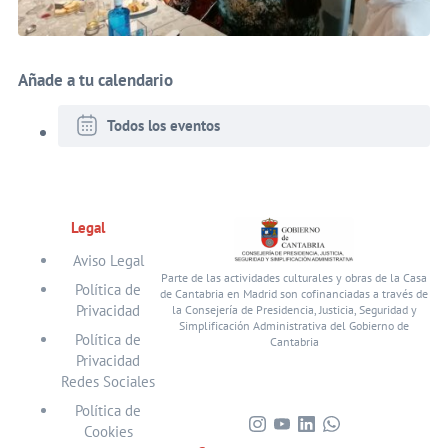
Añade a tu calendario
Todos los eventos
Legal
Aviso Legal
Parte de las actividades culturales y obras de la Casa
Política de
de Cantabria en Madrid son cofinanciadas a través de
Privacidad
la Consejería de Presidencia, Justicia, Seguridad y
Simplificación Administrativa del Gobierno de
Política de
Cantabria
Privacidad
Redes Sociales
Política de
Cookies
Visita
Visita
Visita
Visita