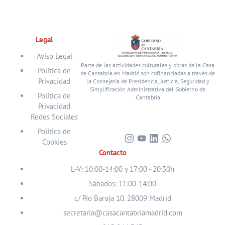
Legal
Aviso Legal
Parte de las actividades culturales y obras de la Casa
Política de
de Cantabria en Madrid son cofinanciadas a través de
Privacidad
la Consejería de Presidencia, Justicia, Seguridad y
Simplificación Administrativa del Gobierno de
Política de
Cantabria
Privacidad
Redes Sociales
Política de
Cookies
Visita
Visita
Visita
Visita
Contacto
nuestro
nuestro
nuestro
nuestro
perfil
perfil
perfil
perfil
L-V: 10:00-14:00 y 17:00 - 20:30h
en
en
en
en
Sábados: 11:00-14:00
Instagram
Youtube
Linkedin
WhatsApp
c/ Pío Baroja 10. 28009 Madrid
secretaria@casacantabriamadrid.com