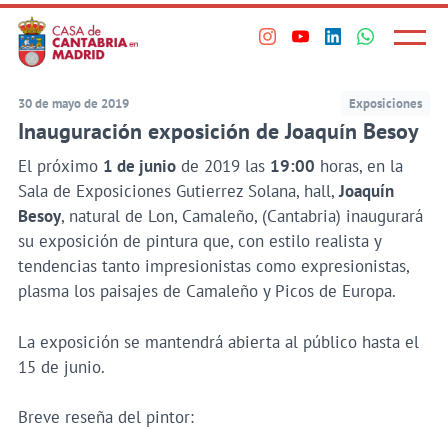
Principal
Saltar
al
Menú
Visita
Visita
Visita
Visita
princi
contenido
nuestro
nuestro
nuestro
nuestro
principal
perfil
perfil
perfil
perfil
30 de mayo de 2019
Exposiciones
en
en
en
en
Inauguración exposición de Joaquín Besoy
Instagram
Youtube
Linkedin
WhatsApp
El próximo
1 de junio
de 2019 las
19:00
horas, en la
Sala de Exposiciones Gutierrez Solana, hall,
Joaquín
Besoy
, natural de Lon, Camaleño, (Cantabria) inaugurará
su exposición de pintura que, con estilo realista y
tendencias tanto impresionistas como expresionistas,
plasma los paisajes de Camaleño y Picos de Europa.
La exposición se mantendrá abierta al público hasta el
15 de junio.
Breve reseña del pintor: