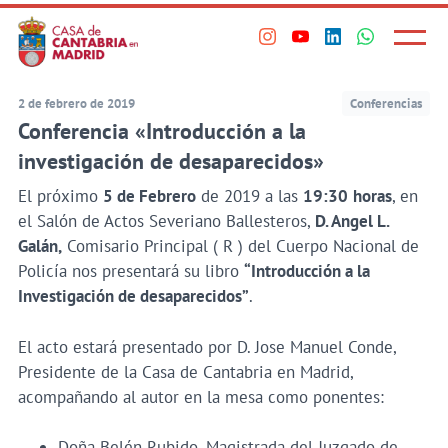
Principal
Saltar
al
Menú
Visita
Visita
Visita
Visita
princi
contenido
nuestro
nuestro
nuestro
nuestro
principal
perfil
perfil
perfil
perfil
2 de febrero de 2019
Conferencias
en
en
en
en
Conferencia «Introducción a la
Instagram
Youtube
Linkedin
WhatsApp
investigación de desaparecidos»
El próximo
5 de Febrero
de 2019 a las
19:30
horas
, en
el Salón de Actos Severiano Ballesteros,
D. Angel L.
Galán,
Comisario Principal ( R ) del Cuerpo Nacional de
Policía nos presentará su libro
“Introducción a la
Investigación de desaparecidos”
.
El acto estará presentado por D. Jose Manuel Conde,
Presidente de la Casa de Cantabria en Madrid,
acompañando al autor en la mesa como ponentes:
Doña Belén Rubido, Magistrada del Juzgado de