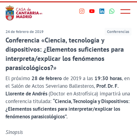
Principal
Saltar
al
Menú
Visita
Visita
Visita
Visita
princi
contenido
nuestro
nuestro
nuestro
nuestro
principal
perfil
perfil
perfil
perfil
24 de febrero de 2019
Conferencias
en
en
en
en
Conferencia «Ciencia, tecnología y
Instagram
Youtube
Linkedin
WhatsApp
dispositivos: ¿Elementos suficientes para
interpreta/explicar los fenómenos
parasicológicos?»
El próximo
28 de febrero
de 2019 a las
19:30
horas
, en
el Salón de Actos Severiano Ballesteros,
Prof. Dr. F.
Llorente de Andrés
(Doctor en Astrofísica) impartirá una
conferencia titulada:
“Ciencia, Tecnología y Dispositivos:
¿Elementos suficientes para interpretar/explicar los
fenómenos parasicológicos”.
Sinopsis