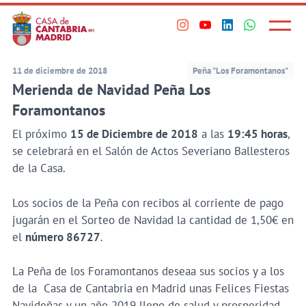
Principal
Saltar
al
Menú
Visita
Visita
Visita
Visita
princi
contenido
nuestro
nuestro
nuestro
nuestro
principal
perfil
perfil
perfil
perfil
11 de diciembre de 2018
Peña "Los Foramontanos"
en
en
en
en
Merienda de Navidad Peña Los
Instagram
Youtube
Linkedin
WhatsApp
Foramontanos
El próximo
15 de Diciembre de 2018
a las
19:45 horas
,
se celebrará en el Salón de Actos Severiano Ballesteros
de la Casa.
Los socios de la Peña con recibos al corriente de pago
jugarán en el Sorteo de Navidad la cantidad de 1,50€ en
el
número 86727
.
La Peña de los Foramontanos deseaa sus socios y a los
de la Casa de Cantabria en Madrid unas Felices Fiestas
Navideñas y un año 2019 lleno de salud y prosperidad.