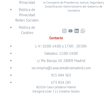
Privacidad
la Consejería de Presidencia, Justicia, Seguridad y
Simplificación Administrativa del Gobierno de
Política de
Cantabria
Privacidad
Redes Sociales
Política de
Cookies
Visita
Visita
Visita
Visita
Contacto
nuestro
nuestro
nuestro
nuestro
perfil
perfil
perfil
perfil
L-V: 10:00-14:00 y 17:00 - 20:30h
en
en
en
en
Sábados: 11:00-14:00
Instagram
Youtube
Linkedin
WhatsApp
c/ Pío Baroja 10. 28009 Madrid
secretaria@casacantabriamadrid.com
915 044 363
673 854 285
©2026 Casa Cantabria Madrid
Design&Code 7.11 Creative Studio