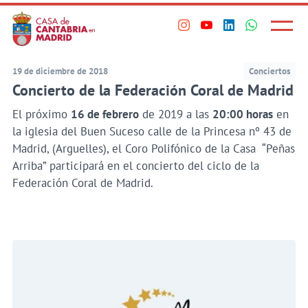
Principal
Saltar
al
Menú
Visita
Visita
Visita
Visita
princi
contenido
nuestro
nuestro
nuestro
nuestro
principal
perfil
perfil
perfil
perfil
19 de diciembre de 2018
Conciertos
en
en
en
en
Concierto de la Federación Coral de Madrid
Instagram
Youtube
Linkedin
WhatsApp
El próximo
16 de febrero
de 2019 a las
20:00 horas
en
la iglesia del Buen Suceso calle de la Princesa nº 43 de
Madrid, (Arguelles), el Coro Polifónico de la Casa “Peñas
Arriba” participará en el concierto del ciclo de la
Federación Coral de Madrid.