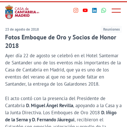
Principal
Saltar
al
Menú
Visita
Visita
Visita
Visita
princi
contenido
nuestro
nuestro
nuestro
nuestro
principal
perfil
perfil
perfil
perfil
23 de agosto de 2018
Reuniones
en
en
en
en
Fotos Emboque de Oro y Socios de Honor
Instagram
Youtube
Linkedin
WhatsApp
2018
Ayer día 22 de agosto se celebró en el Hotel Santemar
de Santander uno de los eventos más importantes de la
Casa de Cantabria en Madrid, que ya es uno de los
eventos del verano al que no se puede faltar en
Santander, la entrega de los Galardones 2018.
El acto contó con la presencia del Presidente de
Cantabria
D. Miguel Ángel Revilla
, apoyando a la Casa y a
la Junta Directiva. Los Emboques de Oro 2018
D. Iñigo
de la Serna y D. Fernando Jáuregui
, recibieron el
Galardón con emoción, valoración y orgullo de la