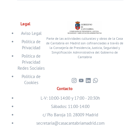
Legal
Aviso Legal
Parte de las actividades culturales y obras de la Casa
Política de
de Cantabria en Madrid son cofinanciadas a través de
Privacidad
la Consejería de Presidencia, Justicia, Seguridad y
Simplificación Administrativa del Gobierno de
Política de
Cantabria
Privacidad
Redes Sociales
Política de
Cookies
Visita
Visita
Visita
Visita
Contacto
nuestro
nuestro
nuestro
nuestro
perfil
perfil
perfil
perfil
L-V: 10:00-14:00 y 17:00 - 20:30h
en
en
en
en
Sábados: 11:00-14:00
Instagram
Youtube
Linkedin
WhatsApp
c/ Pío Baroja 10. 28009 Madrid
secretaria@casacantabriamadrid.com