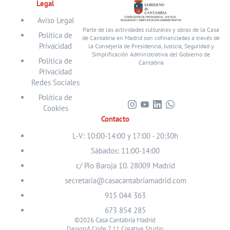
Legal
Aviso Legal
Parte de las actividades culturales y obras de la Casa
Política de
de Cantabria en Madrid son cofinanciadas a través de
Privacidad
la Consejería de Presidencia, Justicia, Seguridad y
Simplificación Administrativa del Gobierno de
Política de
Cantabria
Privacidad
Redes Sociales
Política de
Cookies
Visita
Visita
Visita
Visita
Contacto
nuestro
nuestro
nuestro
nuestro
perfil
perfil
perfil
perfil
L-V: 10:00-14:00 y 17:00 - 20:30h
en
en
en
en
Sábados: 11:00-14:00
Instagram
Youtube
Linkedin
WhatsApp
c/ Pío Baroja 10. 28009 Madrid
secretaria@casacantabriamadrid.com
915 044 363
673 854 285
©2026 Casa Cantabria Madrid
Design&Code 7.11 Creative Studio