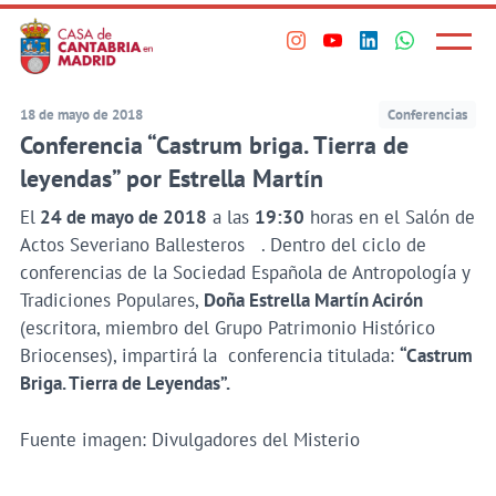
Principal
Saltar
al
Menú
Visita
Visita
Visita
Visita
princi
contenido
nuestro
nuestro
nuestro
nuestro
principal
perfil
perfil
perfil
perfil
18 de mayo de 2018
Conferencias
en
en
en
en
Conferencia “Castrum briga. Tierra de
Instagram
Youtube
Linkedin
WhatsApp
leyendas” por Estrella Martín
El
24 de mayo de 2018
a las
19:30
horas en el Salón de
Actos Severiano Ballesteros . Dentro del ciclo de
conferencias de la Sociedad Española de Antropología y
Tradiciones Populares,
Doña Estrella Martín Acirón
(escritora, miembro del Grupo Patrimonio Histórico
Briocenses), impartirá la conferencia titulada:
“Castrum
Briga. Tierra de Leyendas”.
Fuente imagen: Divulgadores del Misterio