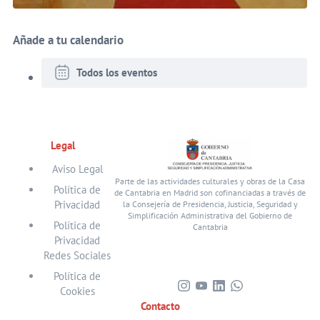
Añade a tu calendario
Todos los eventos
Legal
Aviso Legal
Parte de las actividades culturales y obras de la Casa
Política de
de Cantabria en Madrid son cofinanciadas a través de
Privacidad
la Consejería de Presidencia, Justicia, Seguridad y
Simplificación Administrativa del Gobierno de
Política de
Cantabria
Privacidad
Redes Sociales
Política de
Cookies
Visita
Visita
Visita
Visita
Contacto
nuestro
nuestro
nuestro
nuestro