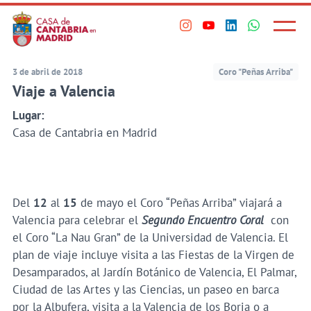
Principal
Saltar
al
Menú
Visita
Visita
Visita
Visita
princi
contenido
nuestro
nuestro
nuestro
nuestro
principal
perfil
perfil
perfil
perfil
3 de abril de 2018
Coro "Peñas Arriba"
en
en
en
en
Viaje a Valencia
Instagram
Youtube
Linkedin
WhatsApp
Lugar:
Casa de Cantabria en Madrid
Del
12
al
15
de mayo el Coro “Peñas Arriba” viajará a
Valencia para celebrar el
Segundo Encuentro Coral
con
el Coro “La Nau Gran” de la Universidad de Valencia. El
plan de viaje incluye visita a las Fiestas de la Virgen de
Desamparados, al Jardín Botánico de Valencia, El Palmar,
Ciudad de las Artes y las Ciencias, un paseo en barca
por la Albufera, visita a la Valencia de los Borja o a