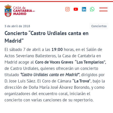
Principal
Saltar
al
Menú
Visita
Visita
Visita
Visita
princi
contenido
nuestro
nuestro
nuestro
nuestro
principal
perfil
perfil
perfil
perfil
5 de abril de 2018
Conciertos
en
en
en
en
Concierto “Castro Urdiales canta en
Instagram
Youtube
Linkedin
WhatsApp
Madrid”
El sábado 7 de abril a las
19:00
horas, en el Salón de
Actos Severiano Ballesteros, la Casa de Cantabria en
Madrid acoge al
Coro de Voces Graves “Los Templarios”,
de Castro Urdiales, quienes ofrecerán un concierto
titulado
“Castro Urdiales canta en Madrid”
, dirigidos por
D. Jose Luis Sáez. El Coro de Cámara
“La Trova”
, bajo la
dirección de Doña María José Álvarez Borondo, y como
organizadores del encuentro coral, iniciarán el
concierto con varias canciones de su repertorio.