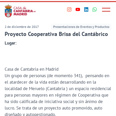
Principal
Saltar
al
Menú
Visita
Visita
Visita
Visita
princi
contenido
nuestro
nuestro
nuestro
nuestro
principal
perfil
perfil
perfil
perfil
2 de diciembre de 2017
Presentaciones de Eventos y Productos
en
en
en
en
Proyecto Cooperativa Brisa del Cantábrico
Instagram
Youtube
Linkedin
WhatsApp
Lugar:
Casa de Cantabria en Madrid
Un grupo de personas (de momento 341), pensando en
el atardecer de la vida están desarrollando en la
localidad de Meruelo (Cantabria ) un espacio residencial
para personas mayores en régimen de Cooperativa que
ha sido calificada de iniciativa social y sin ánimo de
lucro. Se trata de un proyecto auto promovido, auto
diseñado y autogestionado.