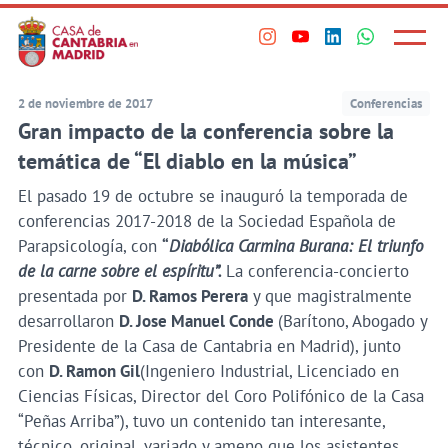
Principal
Saltar
al
Menú
Visita
Visita
Visita
Visita
princi
contenido
nuestro
nuestro
nuestro
nuestro
principal
perfil
perfil
perfil
perfil
2 de noviembre de 2017
Conferencias
en
en
en
en
Gran impacto de la conferencia sobre la
Instagram
Youtube
Linkedin
WhatsApp
temática de “El diablo en la música”
El pasado 19 de octubre se inauguró la temporada de
conferencias 2017-2018 de la Sociedad Española de
Parapsicología, con
“
Diabólica Carmina Burana: El triunfo
de la carne sobre el espíritu”.
La conferencia-concierto
presentada por
D. Ramos Perera
y que magistralmente
desarrollaron
D. Jose Manuel Conde
(Barítono, Abogado y
Presidente de la Casa de Cantabria en Madrid), junto
con
D. Ramon Gil
(Ingeniero Industrial, Licenciado en
Ciencias Físicas, Director del Coro Polifónico de la Casa
“Peñas Arriba”), tuvo un contenido tan interesante,
técnico, original, variado y ameno que los asistentes