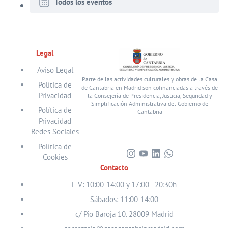
Todos los eventos
Legal
Aviso Legal
Parte de las actividades culturales y obras de la Casa
Política de
de Cantabria en Madrid son cofinanciadas a través de
Privacidad
la Consejería de Presidencia, Justicia, Seguridad y
Simplificación Administrativa del Gobierno de
Política de
Cantabria
Privacidad
Redes Sociales
Política de
Cookies
Visita
Visita
Visita
Visita
Contacto
nuestro
nuestro
nuestro
nuestro
perfil
perfil
perfil
perfil
L-V: 10:00-14:00 y 17:00 - 20:30h
en
en
en
en
Sábados: 11:00-14:00
Instagram
Youtube
Linkedin
WhatsApp
c/ Pío Baroja 10. 28009 Madrid